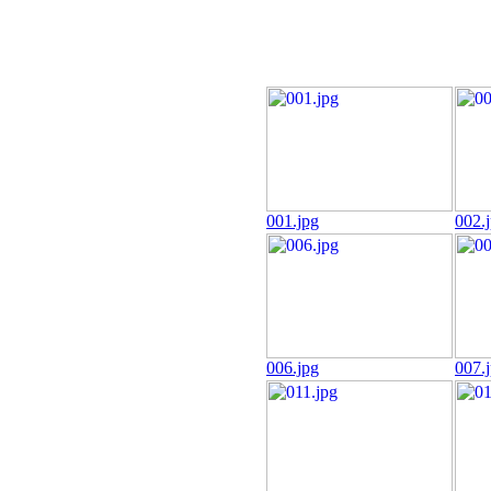
001.jpg
002.
006.jpg
007.