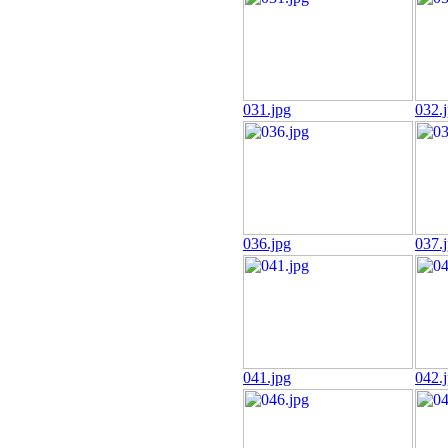
031.jpg
032.
036.jpg
037.
041.jpg
042.