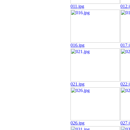
011.jpg
012.
016.jpg
017.
021.jpg
022.
026.jpg
027.