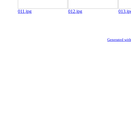
011.jpg
012.jpg
013.jp
Generated with