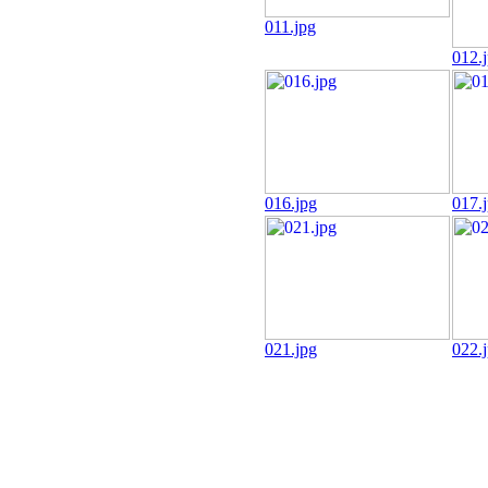
011.jpg
012.
016.jpg
017.
021.jpg
022.