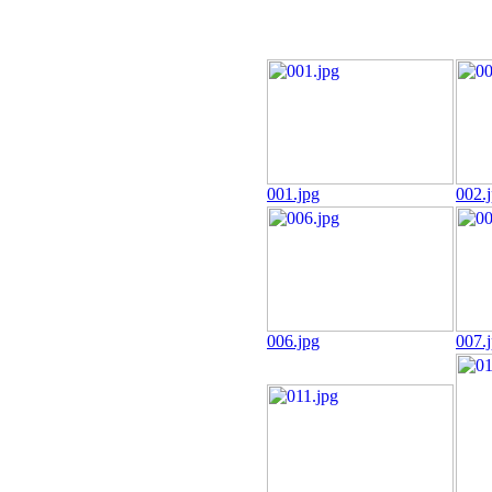
001.jpg
002.
006.jpg
007.