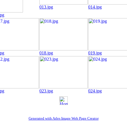
013.jpg
014.jpg
jpg
jpg
018.jpg
019.jpg
jpg
023.jpg
024.jpg
Generated with Arles Image Web Page Creator